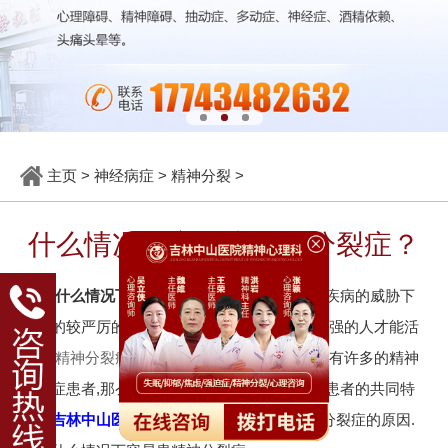
主页
>
神经病症
>
精神分裂
>
什么情况下容易患精神分裂症？
什么情况下容易患
精神分裂
症？
生活是在疾病的威胁下
进行的较严厉的挑战,所以生活是残酷的,只有坚强的人才能活
下来.
精神分裂症
是常见的生活疾病,目前我国拥有许多的精神
分裂症患者,那么有多少人知道这些精神分裂症患者的共同特
点，
吉林中山医院
精神科医生这也是造成精神分裂症的原因.