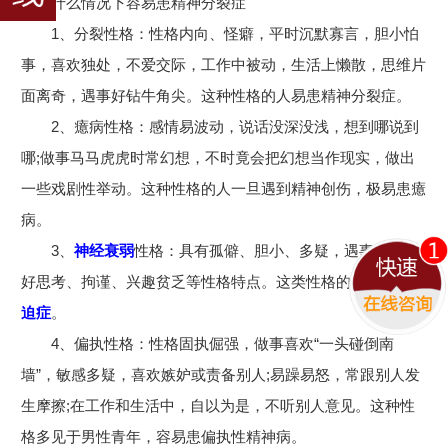
什么情况下容易患精神分裂症
1、分裂性格：性格内向、怪癖，平时沉默寡言，胆小怕
事，喜欢独处，不爱交际，工作中被动，生活上懒散，思维片
面离奇，遇事好钻牛角尖。这种性格的人易患精神分裂症。
2、癔病性格：感情易波动，说话没深没浅，想到哪说到
哪;做事马马虎虎时常幻想，不时竟会把幻想当作现实，做出
一些戏剧性举动。这种性格的人一旦遇到精神创伤，极易患癔
病。
3、
神经衰弱
性格：具有孤僻、胆小、多疑，遇事犹豫、
好思考、拘谨、兴趣贫乏等性格特点。这类性格的人容易患
强
迫症
。
4、偏执性格：性格固执倔强，做事喜欢“一头碰倒南
墙”，敏感多疑，喜欢嫉妒或责备别人;易躁易怒，常跟别人发
生摩擦;在工作和生活中，自以为是，不听别人意见。这种性
格多见于男性青年，容易患偏执性精神病。