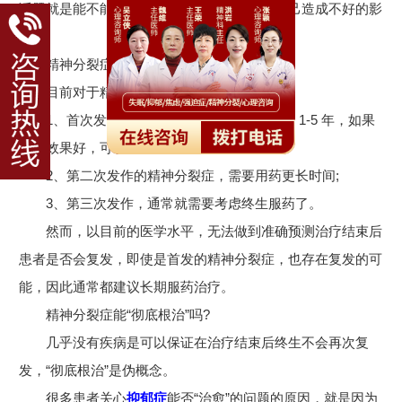
话题就是能不能根治停药，担心长期服药对自己造成不好的影
响。
精神分裂症能根治吗?
目前对于精神分裂症的治疗的指南是：
1、首次发作的精神分裂症，需要至少用药 1-5 年，如果
治疗效果好，可以逐渐停药;
2、第二次发作的精神分裂症，需要用药更长时间;
3、第三次发作，通常就需要考虑终生服药了。
然而，以目前的医学水平，无法做到准确预测治疗结束后
患者是否会复发，即使是首发的精神分裂症，也存在复发的可
能，因此通常都建议长期服药治疗。
精神分裂症能“彻底根治”吗?
几乎没有疾病是可以保证在治疗结束后终生不会再次复
发，“彻底根治”是伪概念。
很多患者关心
抑郁症
能否“治愈”的问题的原因，就是因为